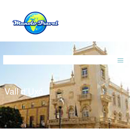
Vall d’Uxó