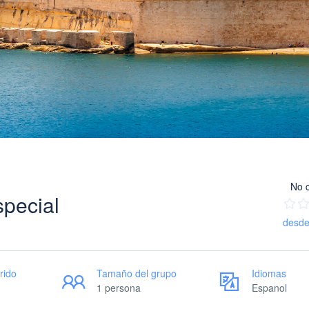
No c
pecial
desde
rido
Tamaño del grupo
Idiomas
1 persona
Espanol