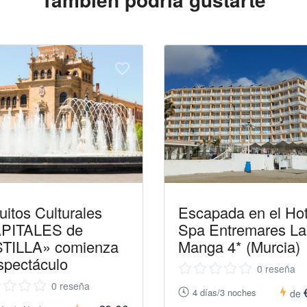
uitos Culturales
Escapada en el Hot
PITALES de
Spa Entremares La
TILLA» comienza
Manga 4* (Murcia)
spectáculo
0 reseña
0 reseña
4 días/3 noches
de