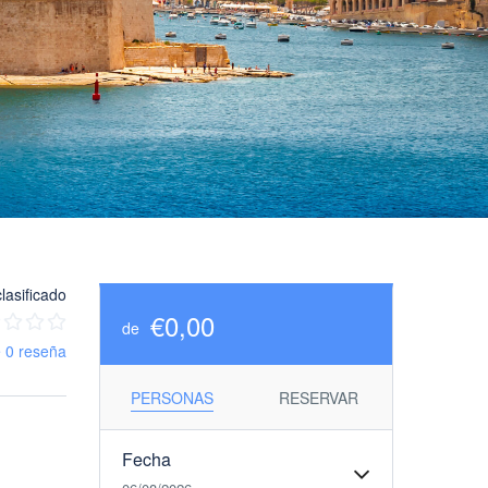
lasificado
€0,00
de
 0 reseña
PERSONAS
RESERVAR
Fecha