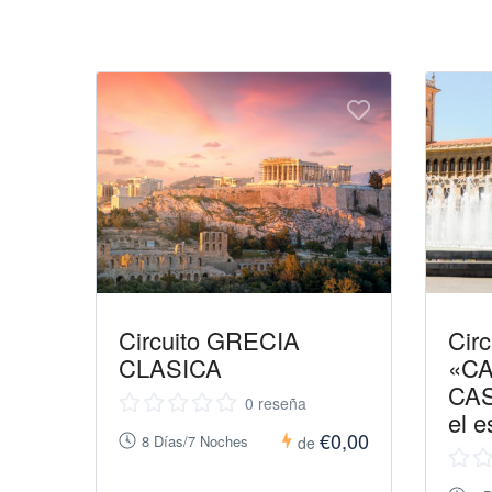
Circuito GRECIA
Circ
CLASICA
«CA
CAS
0 reseña
el e
€0,00
8 Días/7 Noches
de