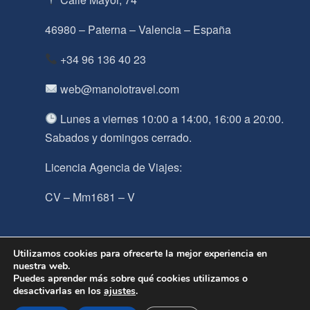
46980 – Paterna – Valencia – España
+34 96 136 40 23
web@manolotravel.com
Lunes a viernes 10:00 a 14:00, 16:00 a 20:00.
Sabados y domingos cerrado.
Licencia Agencia de Viajes:
CV – Mm1681 – V
Utilizamos cookies para ofrecerte la mejor experiencia en
nuestra web.
© 2026 Manolo Travel · Todos los derechos reservados
Puedes aprender más sobre qué cookies utilizamos o
TodoRed.es
· Hospedaje y programación por
desactivarlas en los
ajustes
.