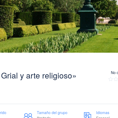
rial y arte religioso»
No c
rido
Tamaño del grupo
Idiomas