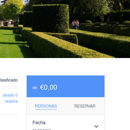
lasificado
€0,00
de
desde 0
reseña
PERSONAS
RESERVAR
Fecha