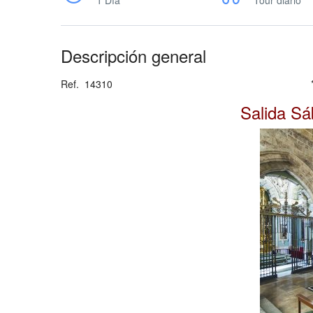
1 Día
Tour diario
Descripción general
Ref. 14310 *Salida garantizada
Salida S