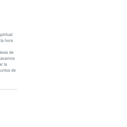
iritual
 la hora
lesia de
stacamos
r la
 puntos de