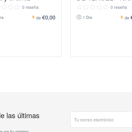
0 reseña
0 reseña
€0,00
ía
1 Día
de
de
de las últimas
e en tu correo