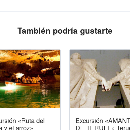
También podría gustarte
ursión «Ruta del
Excursión «AMAN
 y el arroz»
DE TERUEL» Teru