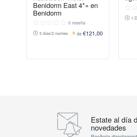
Benidorm East 4*» en
Benidorm
1 D
0 reseña
€121,00
3 días/2 noches
de
Estate al día 
novedades
Recíbelo directament