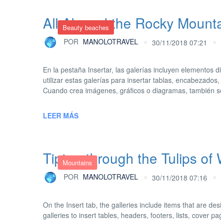
All Aboard the Rocky Mount
Beauty beaches
POR
MANOLOTRAVEL
30/11/2018 07:21
En la pestaña Insertar, las galerías incluyen elementos
utilizar estas galerías para insertar tablas, encabezados
Cuando crea imágenes, gráficos o diagramas, también s
LEER MÁS
Tiptoe through the Tulips of
Mountains
POR
MANOLOTRAVEL
30/11/2018 07:16
On the Insert tab, the galleries include items that are d
galleries to insert tables, headers, footers, lists, cover