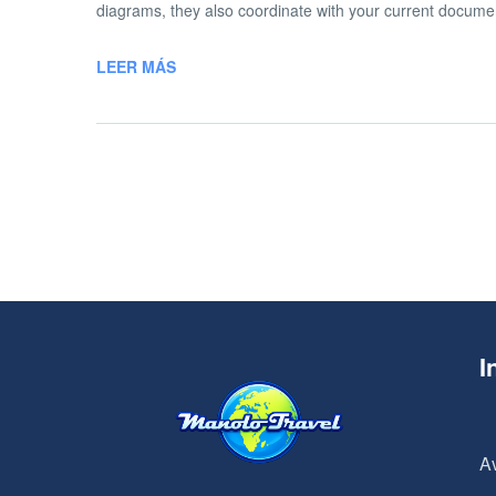
diagrams, they also coordinate with your current docume
LEER MÁS
I
A