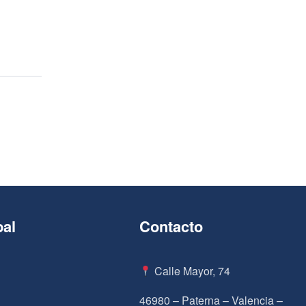
pal
Contacto
Calle Mayor, 74
46980 – Paterna – Valencia –