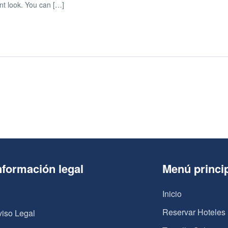
nt look. You can […]
nformación legal
Menú princi
Inicio
Reservar Hoteles
viso Legal