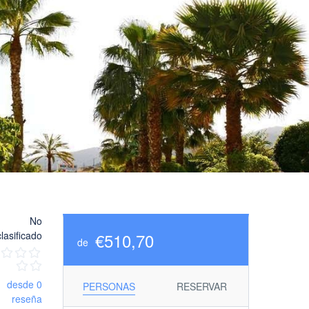
No
clasificado
€510,70
de
desde 0
PERSONAS
RESERVAR
reseña