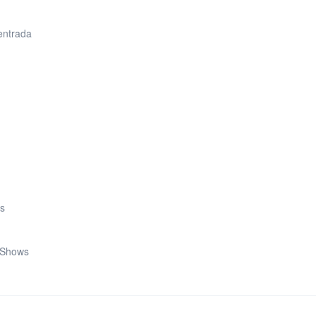
 entrada
os
y Shows