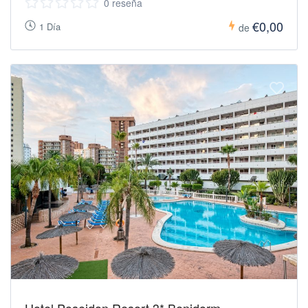
0 reseña
€0,00
1 Día
de
Hotel Poseidon Resort 3* Benidorm